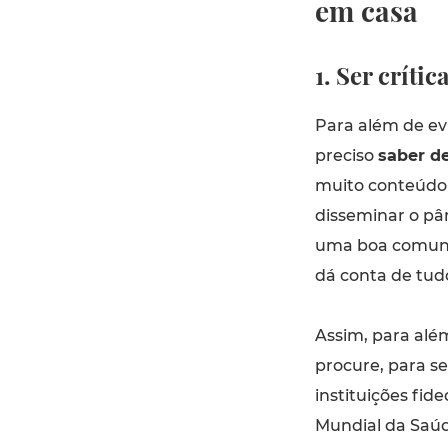
em casa
1. Ser críti
Para além de ev
preciso
saber de
muito conteúdo m
disseminar o pâ
uma boa comuni
dá conta de tud
Assim, para alé
procure, para s
instituições fid
Mundial da Saúd