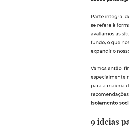
Parte integral 
se refere à for
avaliamos as sit
fundo, o que no
expandir o nosso
Vamos então, fi
especialmente 
para a maioria 
recomendações e
isolamento soci
9 ideias 