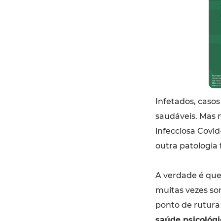
Infetados, caso
saudáveis. Mas n
infecciosa Covid
outra patologia f
A verdade é que
muitas vezes s
ponto de rutura
saúde psicológi