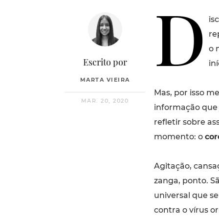
D
is
re
o 
Escrito por
in
MARTA VIEIRA
Mas, por isso m
MAR. 20, 2020
informação que 
refletir sobre a
momento: o
cor
Agitação, cansa
zanga, ponto. S
universal que se
contra o vírus or