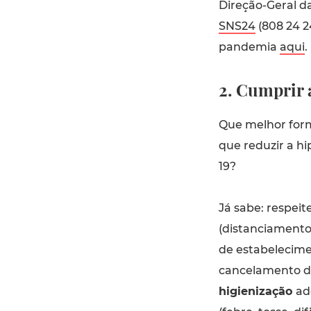
Direção-Geral d
SNS24
(808 24 2
pandemia
aqui
.
2. Cumprir 
Que melhor form
que reduzir a hi
19?
Já sabe: respeit
(distanciamento
de estabelecime
cancelamento d
higienização
ad