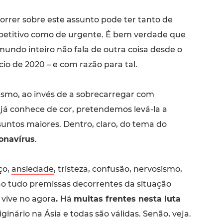
correr sobre este assunto pode ter tanto de
petitivo como de urgente. É bem verdade que
mundo inteiro não fala de outra coisa desde o
ício de 2020 – e com razão para tal.
esmo, ao invés de a sobrecarregar com
já conhece de cor, pretendemos levá-la a
ssuntos maiores. Dentro, claro, do tema do
onavírus
.
ço,
ansiedade
, tristeza, confusão, nervosismo,
ão tudo premissas decorrentes da situação
 vive no agora
.
Há
muitas frentes nesta luta
iginário na Ásia e todas são válidas. Senão, veja.