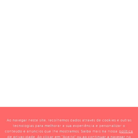
Ao navegar neste site, recolhemos dados através de cookies e outras
tecnologias para melhorar a sua experiência e personalizar o
conteúdo e anúncios que lhe mostramos. Saiba mais na nossa
política
de privacidade
. Ao clicar em "Aceito" ou ao continuar a navegar no