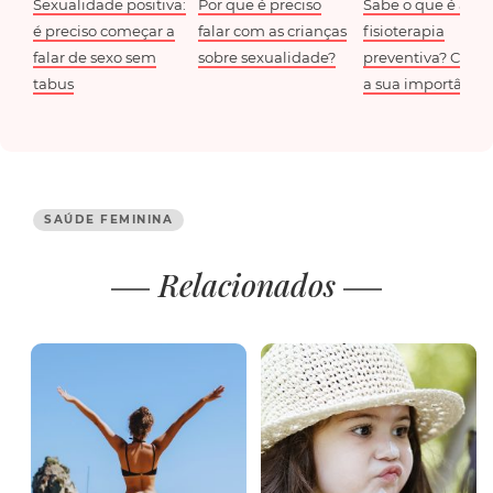
Sexualidade positiva:
Por que é preciso
Sabe o que é a
é preciso começar a
falar com as crianças
fisioterapia
falar de sexo sem
sobre sexualidade?
preventiva? Conh
tabus
a sua importância
SAÚDE FEMININA
Relacionados