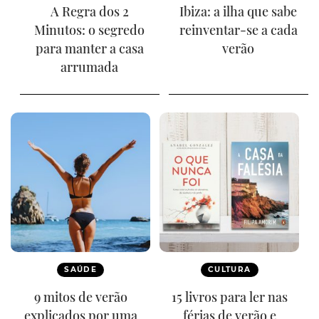
A Regra dos 2
Ibiza: a ilha que sabe
Minutos: o segredo
reinventar-se a cada
para manter a casa
verão
arrumada
SAÚDE
CULTURA
9 mitos de verão
15 livros para ler nas
explicados por uma
férias de verão e