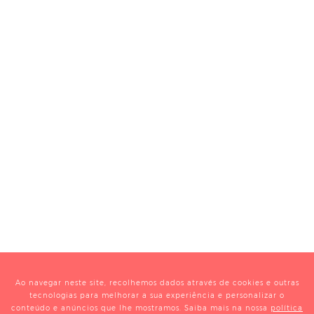
Ao navegar neste site, recolhemos dados através de cookies e outras
tecnologias para melhorar a sua experiência e personalizar o
conteúdo e anúncios que lhe mostramos. Saiba mais na nossa
política