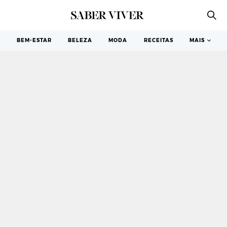
[vc_row][vc_column][vc_column_text]
BEM-ESTAR
BELEZA
MODA
RECEITAS
MAIS