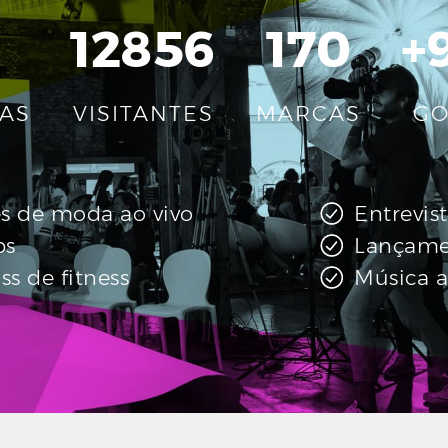
12856
170
+
IAS
VISITANTES
MARCAS
GO
s de moda ao vivo
Entrevis
ps
Lançamen
ss de fitness
Música a