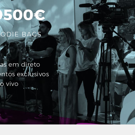
9500
€
ODIE BAGS
tas em direto
tos exclusivos
o vivo