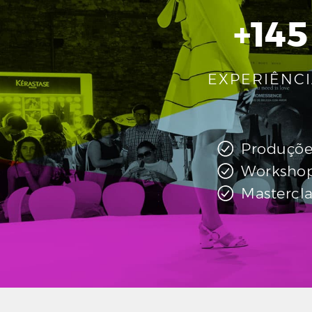
+
145
EXPERIÊNC
Produçõe
Worksho
Mastercla