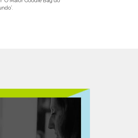
ar ‘O Maior Goodie Bag do
ndo’.