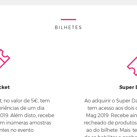
BILHETES
cket
Super 
, no valor de 5€, tem
Ao adquirir o Super Da
eriências de um dia
tem acesso aos dois
19. Além disto, recebe
Mag 2019. Recebe ai
om inúmeras amostras
recheado de produtos d
ntes no evento.
ao do bilhete. Mais: 