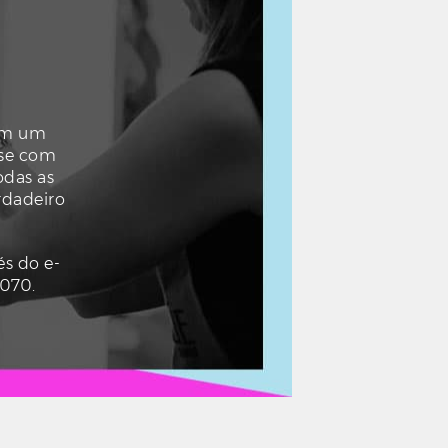
com um
-se com
odas as
rdadeiro
s do e-
 070.