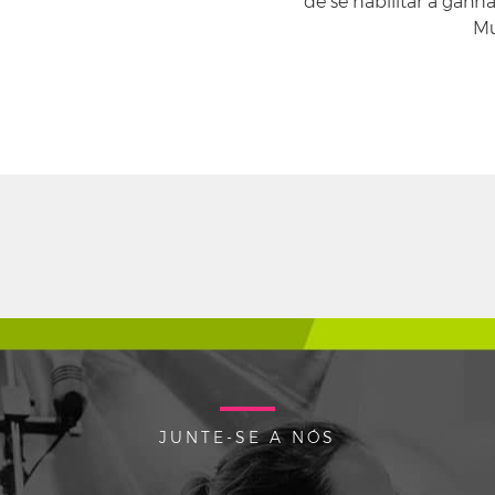
de se habilitar a ganh
Mu
JUNTE-SE A NÓS