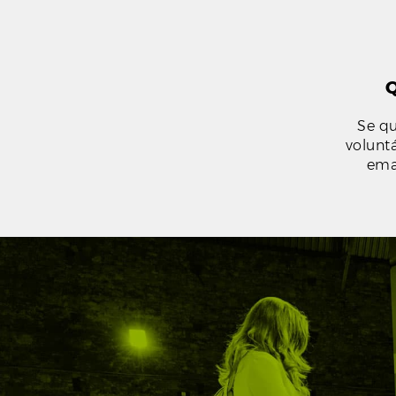
Q
Se qu
voluntá
ema