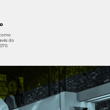
co
s como
ravés do
070.