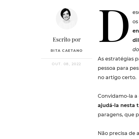
D
es
os
en
Escrito por
di
do
RITA CAETANO
As estratégias p
OUT. 08, 2022
pessoa para pes
no artigo certo.
Convidamo-la a
ajudá-la nesta t
paragens, que p
Não precisa de 