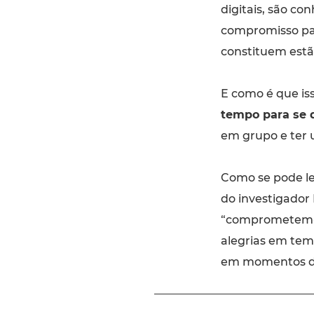
digitais, são c
compromisso par
constituem estã
E como é que iss
tempo para se d
em grupo e ter 
Como se pode le
do investigador
“comprometem-s
alegrias em tem
em momentos de