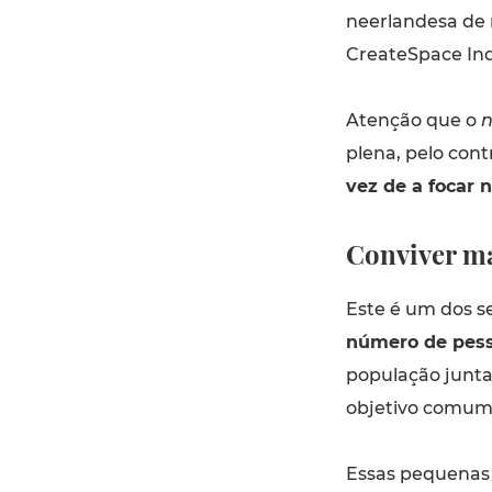
neerlandesa de 
CreateSpace In
Atenção que o
n
plena, pelo cont
vez de a focar 
Conviver m
Este é um dos 
número de pess
população junt
objetivo comum
Essas pequena