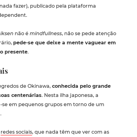
nada fazer), publicado pela plataforma
dependent.
iksen
não é
mindfullness
, não se pede atenção
rário,
pede-se que deixe a mente vaguear em
no presente
.
ais
segredos de Okinawa,
conhecida pelo grande
oas centenárias
. Nesta ilha japonesa, a
a-se em pequenos grupos em torno de um
.
s
redes sociais
, que nada têm que ver com as