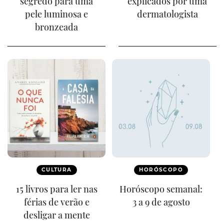
segredo para uma
explicados por uma
pele luminosa e
dermatologista
bronzeada
CULTURA
HORÓSCOPO
15 livros para ler nas
Horóscopo semanal:
férias de verão e
3 a 9 de agosto
desligar a mente