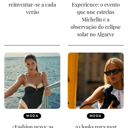
reinventar-se a cada
Experience: o evento
verão
que une estrelas
Michelin e a
observação do eclipse
solar no Algarve
MODA
MODA
#Fashion news: as
20 looks para usar