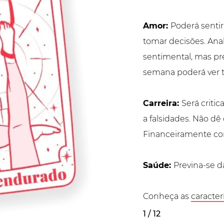
Amor:
Poderá sentir
tomar decisões. Anal
sentimental, mas pr
semana poderá ver 
Carreira:
Será criti
a falsidades. Não dê
Financeiramente con
Saúde:
Previna-se d
Conheça as
caracter
1 / 12