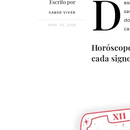
D
Escrito por
es
sa
SABER VIVER
do
MAR. 02, 2026
ca
Horóscopo
cada sign