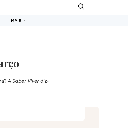
MAIS
arço
na? A
Saber Viver
diz-