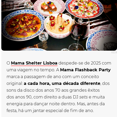
©D.R
O
Mama Shelter Lisboa
de
spede-se
de
2025 com
uma viagem no tempo. A
Mama Flashback Party
marca a
passagem
de
ano
com um conceito
original:
a cada hora, uma década diferente
, dos
sons da disco dos
ano
s 70 aos grandes êxitos
dos
ano
s 90, com direito a duas DJ
sets
e muita
energia para dançar noite
de
ntro. Mas, antes da
festa, há um jantar especial de fim de ano.