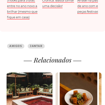
5 looks para 5 dias:
Crónica. Basta tomar
Arrase na passag
entre no ano novo a
uma decisão!
de ano com estas
brilhar (mesmo que
peças festivas
fique em casa)
AMIGOS
JANTAR
Relacionados