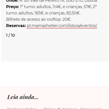
Onde:
R. do Vale de Pereiro 19, 1250-270, Lisboa.
Preço:
1º turno: adultos, 114€, e crianças, 57€; 2º
turno: adultos, 165€, e crianças, 82,50€.
Bilhete
de
acesso ao rooftop: 20€.
Reservas:
pt.mamashelter.com/lisboa
/
eventos/
1 / 10
Leia ainda...