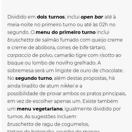
Dividido em
dois turnos
, inclui
open
bar
até à
meia-noite no primeiro turno ou até às 02h no
segundo. O
menu do primeiro turno
inclui
bruschetta
de
salmão fumado com queijo creme
e creme
de
abóbora, cones
de
bife tártaro,
carpaccio
de
polvo, camarão tigre com
risotto
ao
bisque ou lombo
de
novilho grelhado. A
sobremesa será um lingote
de
ouro
de
chocolate.
No
segundo turno
, além
de
stas propostas, há
ainda tiradito
de
atum
nikkei
e a
possibilidade
de
provar ambos os pratos principais,
em vez
de
escolher apenas um. Existe também
um
menu vegetariano
, igualmente dividido por
turnos. As sugestões incluem
bruschetta
de
ragu
de
cogumelos,
tártaro
de
beterraba,
ceviche
de
manga,