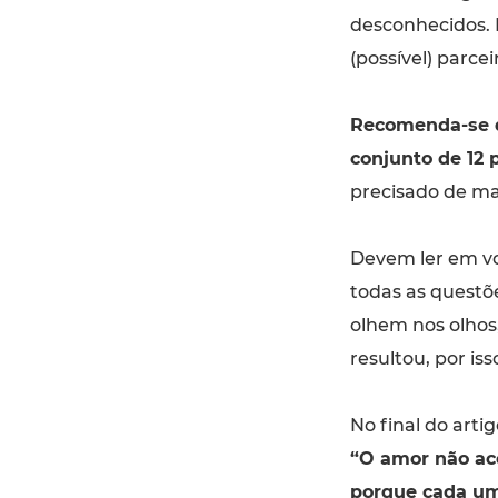
desconhecidos.
(possível) parcei
Recomenda-se q
conjunto de 12 
precisado de ma
Devem ler em vo
todas as questõe
olhem nos olhos,
resultou, por is
No final do arti
“O amor não ac
porque cada um