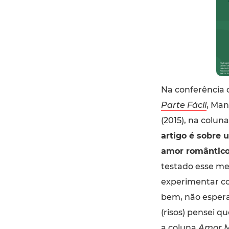
Na conferência
Parte Fácil
, Man
(2015), na colun
artigo é sobre 
amor romântico
testado esse me
experimentar c
bem, não esper
(risos) pensei qu
a coluna
Amor 