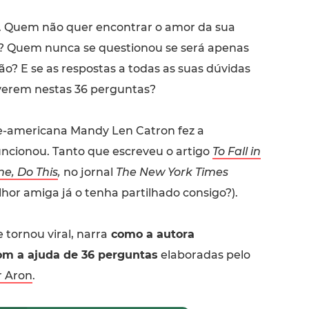
 Quem não quer encontrar o amor da sua
? Quem nunca se questionou se será apenas
ão? E se as respostas a todas as suas dúvidas
verem nestas 36 perguntas?
te-americana Mandy Len Catron fez a
uncionou. Tanto que escreveu o artigo
To Fall in
e, Do This
,
no jornal
The New York Times
lhor amiga já o tenha partilhado consigo?).
 tornou viral, narra
como a autora
om a ajuda de 36 perguntas
elaboradas pelo
r Aron
.