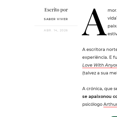
A
Escrito por
mor.
vida
SABER VIVER
paix
ABR. 14, 2026
esti
A escritora nor
experiência. E f
Love With Anyon
(talvez a sua me
A crónica, que se
se apaixonou c
psicólogo
Arthu