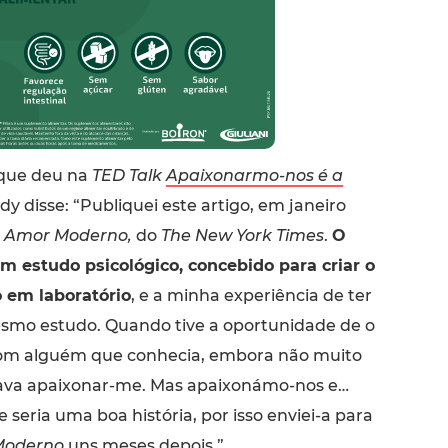
 que deu na
TED Talk
Apaixonarmo-nos é a
dy disse: “Publiquei este artigo, em janeiro
a
Amor Moderno,
do
The New York Times
.
O
um estudo psicológico, concebido para criar o
 em laboratório
, e a minha experiência de ter
smo estudo. Quando tive a oportunidade de o
om alguém que conhecia, embora não muito
ava apaixonar-me. Mas apaixonámo-nos e…
e seria uma boa história, por isso enviei-a para
Moderno
uns meses depois.”.