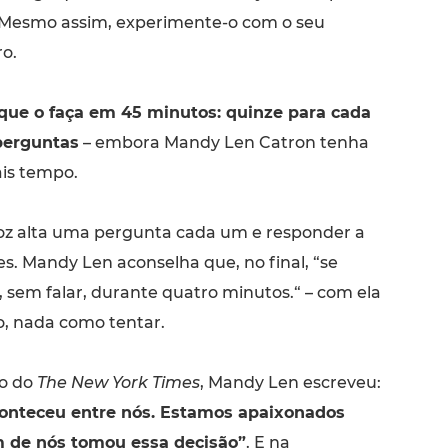
 Mesmo assim, experimente-o com o seu
ro.
ue o faça em 45 minutos: quinze para cada
perguntas
– embora Mandy Len Catron tenha
is tempo.
z alta uma pergunta cada um e responder a
s. Mandy Len aconselha que, no final, “se
 sem falar, durante quatro minutos.“ – com ela
so, nada como tentar.
go do
The New York Times
, Mandy Len escreveu:
onteceu entre nós. Estamos apaixonados
 de nós tomou essa decisão”
. E na