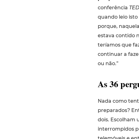
conferência
TED
quando leio ist
porque, naquela
estava contido 
teríamos que fa
continuar a faze
ou não.”
As 36 perg
Nada como tenta
preparados? Ent
dois. Escolham
interrompidos p
telemóveis e en