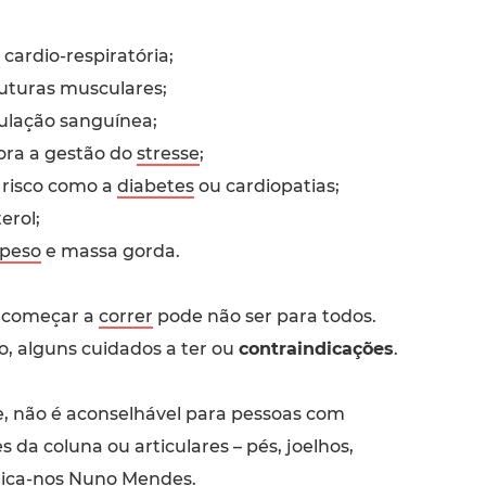
cardio-respiratória;
uturas musculares;
ulação sanguínea;
ora a gestão do
stresse
;
 risco como a
diabetes
ou cardiopatias;
erol;
peso
e massa gorda.
, começar a
correr
pode não ser para todos.
o, alguns cuidados a ter ou
contraindicações
.
, não é aconselhável para pessoas com
s da coluna ou articulares – pés, joelhos,
plica-nos Nuno Mendes.