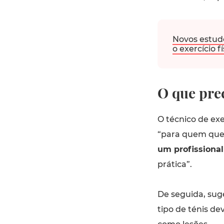
Novos estud
o exercício fí
O que prec
O técnico de exe
“para quem quei
um profissional
prática”.
De seguida, su
tipo de ténis d