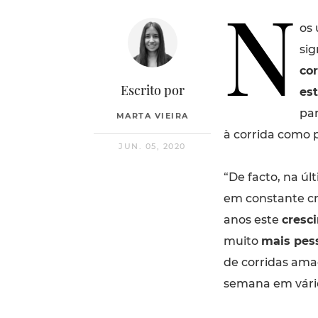
N
os
sig
cor
Escrito por
es
par
MARTA VIEIRA
à corrida como 
JUN. 05, 2020
“De facto, na úl
em constante cr
anos este
cresc
muito
mais pess
de corridas ama
semana em vários