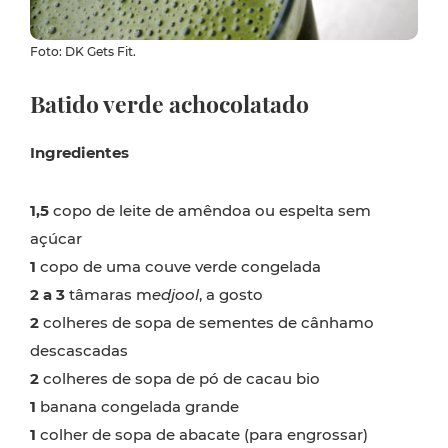
Foto: DK Gets Fit.
Batido verde achocolatado
Ingredientes
1,5
copo de leite de amêndoa ou espelta sem
açúcar
1
copo de uma couve verde congelada
2 a 3
tâmaras m
edjool
, a gosto
2
colheres de sopa de sementes de cânhamo
descascadas
2
colheres de sopa de pó de cacau bio
1
banana congelada grande
1
colher de sopa de abacate (para engrossar)