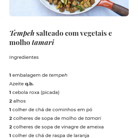
Tempeh
salteado com vegetais e
molho
tamari
Ingredientes
1
embalagem de
tempeh
Azeite
q.b.
1
cebola roxa (picada)
2
alhos
1
colher de chá de cominhos em pó
2
colheres de sopa de molho de
tamari
2
colheres de sopa de vinagre de ameixa
1
colher de chá de raspa de laranja