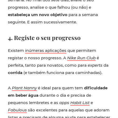
progresso, analise o que falhou (ou não) e
estabeleça um novo objetivo
para a semana
seguinte. E assim sucessivamente.
4. Registe o seu progresso
Existem
inúmeras aplicações
que permitem
registar o nosso progresso. A
Nike Run Club
é
perfeita, tanto para novatos, como para
experts
da
corrida
(e também funciona para caminhadas).
A
Pla
nt Nanny
é ideal para quem tem
dificuldade
em beber água
durante o dia e precisa de
pequenos lembretes e as
apps
Habit List
e
Fabulous
são excelentes para aquelas que adoram
listas e precisam de alguma ajuda para estabelecer