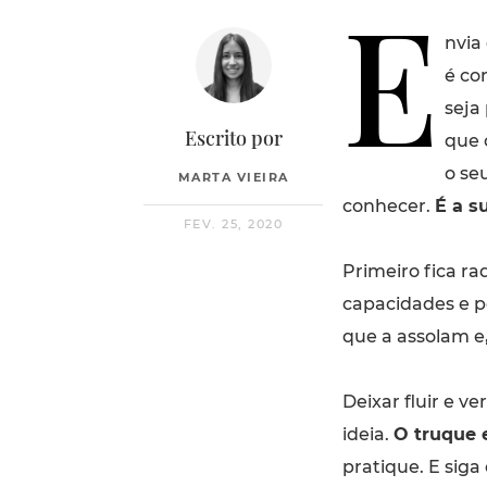
E
nvia
é co
seja
Escrito por
que 
o se
MARTA VIEIRA
conhecer.
É a s
FEV. 25, 2020
Primeiro fica ra
capacidades e p
que a assolam e
Deixar fluir e v
ideia.
O truque 
pratique. E siga