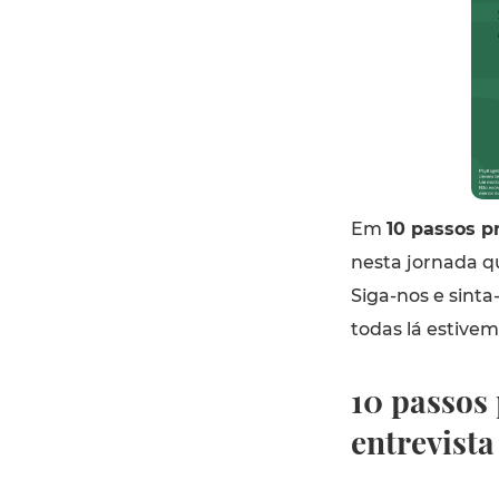
Em
10 passos pr
nesta jornada q
Siga-nos e sint
todas lá estivem
10 passos
entrevist