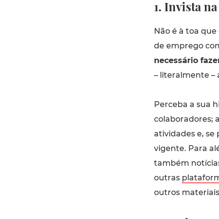
1. Invista n
Não é à toa que 
de emprego com
necessário faze
– literalmente –
Perceba a sua h
colaboradores; 
atividades e, se
vigente. Para a
também notícias
outras
platafor
outros materiais