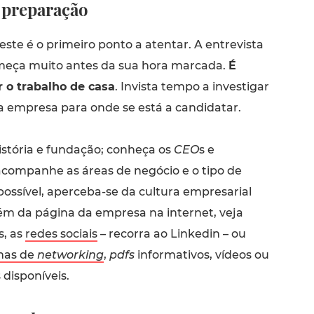
a preparação
este é o primeiro ponto a atentar. A entrevista
eça muito antes da sua hora marcada.
É
r o trabalho de casa
. Invista tempo a investigar
 a empresa para onde se está a candidatar.
istória e fundação; conheça os
CEO
s e
acompanhe as áreas de negócio e o tipo de
 possível, aperceba-se da cultura empresarial
lém da página da empresa na internet, veja
, as
redes sociais
– recorra ao Linkedin – ou
mas de
networking
,
pdfs
informativos, vídeos ou
 disponíveis.