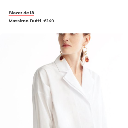
Blazer de lã
Massimo Dutti
, €149