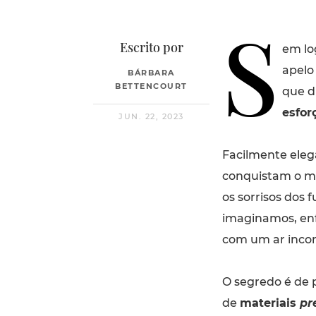
S
Escrito por
em lo
apelo
BÁRBARA
BETTENCOURT
que d
esfor
JUN. 22, 2023
Facilmente ele
conquistam o m
os sorrisos dos 
imaginamos, enfi
com um ar inco
O segredo é de p
de
materiais
pr