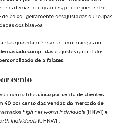
eiras demasiado grandes, proporções entre
e de baixo ligeiramente desajustadas ou roupas
dadas dos bisavós.
gantes que criam impacto, com mangas ou
 demasiado compridas
e ajustes garantidos
personalizado de alfaiates
.
por cento
 vida normal dos
cinco por cento de clientes
am
40 por cento das vendas do mercado de
chamados
high net worth individuals
(HNWI) e
orth individuals
(UHNWI).