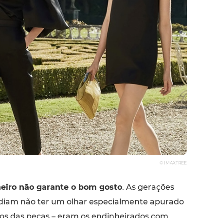
© IMAXTREE
eiro não garante o bom gosto
. As gerações
diam não ter um olhar especialmente apurado
os das peças – eram os endinheirados com