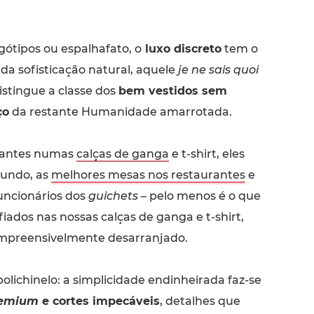
gótipos ou espalhafato, o
luxo discreto
tem o
 da sofisticação natural, aquele
je ne sais quoi
istingue a classe dos
bem vestidos sem
ço
da restante Humanidade amarrotada.
gantes numas
calças de ganga
e t-shirt, eles
undo, as
melhores mesas nos restaurantes
e
funcionários dos
guichets
– pelo menos é o que
ados nas nossas calças de ganga e t-shirt,
mpreensivelmente desarranjado.
olichinelo: a simplicidade endinheirada faz-se
emium
e cortes impecáveis
, detalhes que