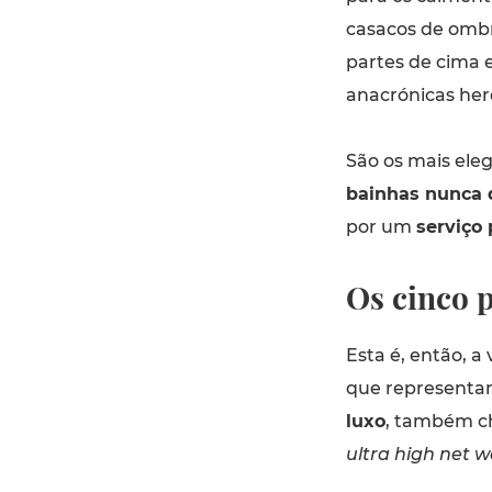
casacos de ombr
partes de cima 
anacrónicas her
São os mais ele
bainhas nunca
por um
serviço 
Os cinco 
Esta é, então, a
que represent
luxo
, também 
ultra high net w