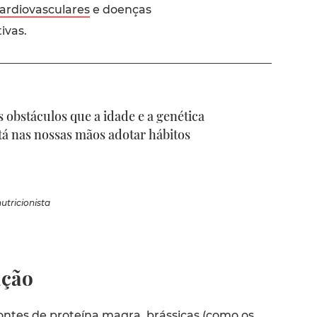
ardiovasculares
e doenças
ivas.
obstáculos que a idade e a genética
á nas nossas mãos adotar hábitos
utricionista
ação
ntes de proteína magra, brássicas (como os