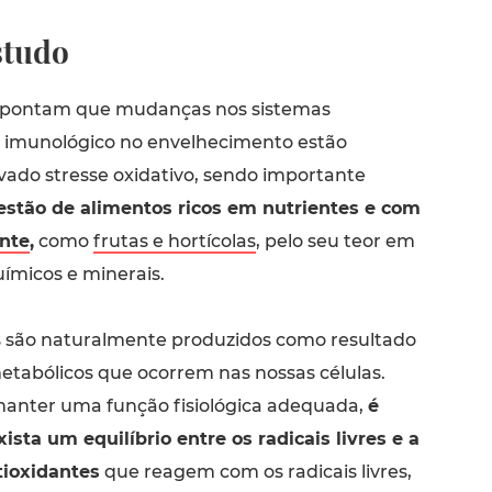
studo
 apontam que mudanças nos sistemas
e imunológico no envelhecimento estão
vado stresse oxidativo, sendo importante
stão de alimentos ricos em nutrientes e com
nte
,
como
frutas e hortícolas
, pelo seu teor em
uímicos e minerais.
res são naturalmente produzidos como resultado
etabólicos que ocorrem nas nossas células.
anter uma função fisiológica adequada,
é
ista um equilíbrio entre os radicais livres e a
tioxidantes
que reagem com os radicais livres,