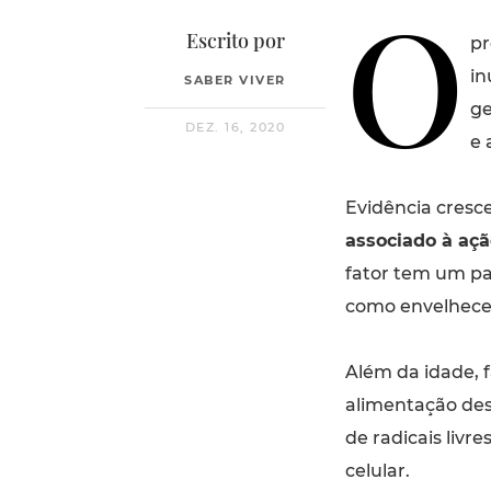
O
Escrito por
pr
in
SABER VIVER
ge
DEZ. 16, 2020
e 
Evidência cresc
associado à ação
fator tem um pa
como envelhec
Além da idade, 
alimentação des
de radicais livre
celular.