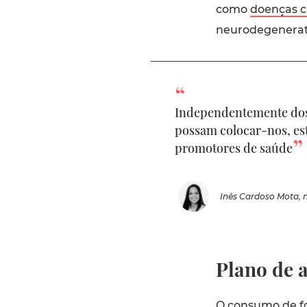
como
doenças c
neurodegenerat
Independentemente dos 
possam colocar-nos, est
promotores de saúde
Inês Cardoso Mota, n
Plano de 
O consumo de fo