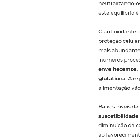
neutralizando-o
este equilíbrio é
O antioxidante 
proteção celular
mais abundante 
inúmeros proces
envelhecemos, 
glutationa
. A e
alimentação vão 
Baixos níveis d
suscetibilidade
diminuição da c
ao favorecimento