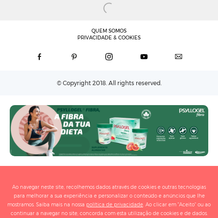
QUEM SOMOS
PRIVACIDADE & COOKIES
© Copyright 2018. All rights reserved.
Ao navegar neste site, recolhemos dados através de cookies e outras tecnologias
para melhorar a sua experiência e personalizar o conteúdo e anúncios que lhe
mostramos. Saiba mais na nossa
política de privacidade
. Ao clicar em "Aceito" ou ao
continuar a navegar no site, concorda com esta utilização de cookies e de dados.