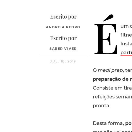
É
Escrito por
um d
ANDREIA PEDRO
fitn
Escrito por
Inst
SABER VIVER
part
JUL. 18, 2019
O
meal prep
, t
preparação de r
Consiste em tir
refeições seman
pronta.
Desta forma,
po