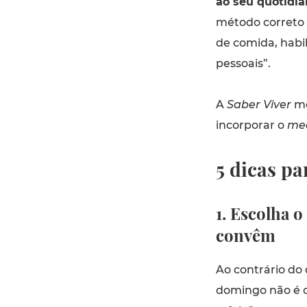
ao seu quotidia
método correto 
de comida, habil
pessoais”.
A
Saber Viver
mo
incorporar o
mea
5 dicas pa
1. Escolha o
convêm
Ao contrário do
domingo não é o