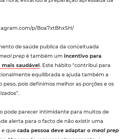
da hora, evitando a preparação apressada da
stagram.com/p/Boa7xtBhxSH/
ento de saúde publica da conceituada
meal prep
é também um
incentivo para
 mais saudável
. Este hábito “contribui para
cionalmente equilibrada e ajuda também a
o peso, pois definimos melhor as porções e os
izados”.
to pode parecer intimidante para muitos de
ade alerta para o facto de não existir uma
a e que
cada pessoa deve adaptar o
meal prep