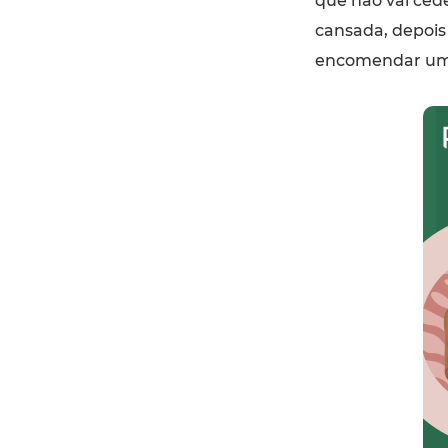
que não vai cede
cansada, depois
encomendar uma