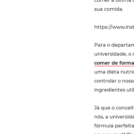
comer à última 
sua comida.
https://www.in
Para o departam
universidade, o
comer de forma
uma dieta nutri
controlar o noss
ingredientes util
Já que o concei
nós, a universid
fórmula perfeit