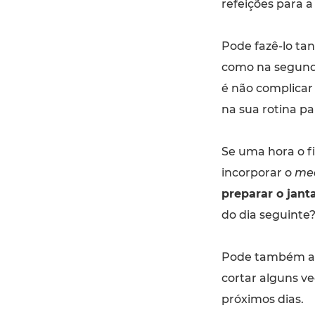
refeições para 
Pode fazê-lo ta
como na segunda
é não complicar 
na sua rotina par
Se uma hora o f
incorporar o
mea
preparar o jant
do dia seguinte
Pode também ap
cortar alguns ve
próximos dias.