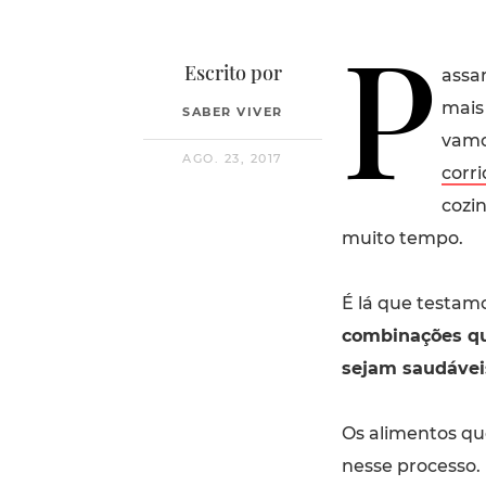
P
Escrito por
assa
mais
SABER VIVER
vamo
AGO. 23, 2017
corri
cozi
muito tempo.
É lá que testam
combinações q
sejam saudávei
Os alimentos q
nesse processo.