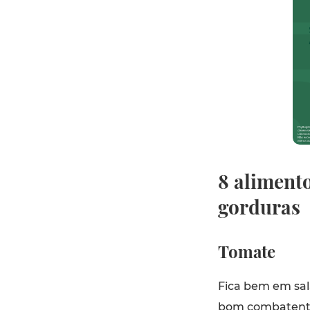
8 aliment
gorduras
Tomate
Fica bem em sal
bom combatente