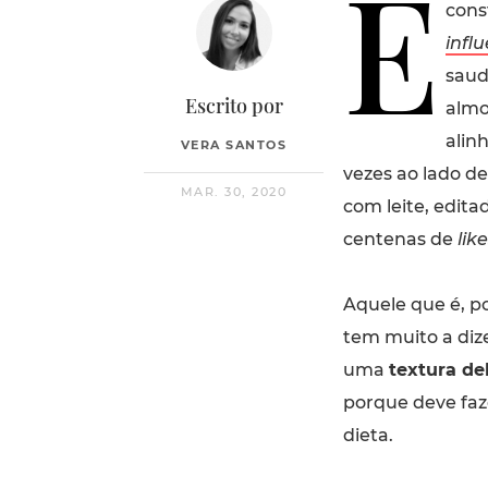
É
cons
infl
saud
Escrito por
almo
alin
VERA SANTOS
vezes ao lado d
MAR. 30, 2020
com leite, edita
centenas de
lik
Aquele que é, p
tem muito a diz
uma
textura del
porque deve faz
dieta.