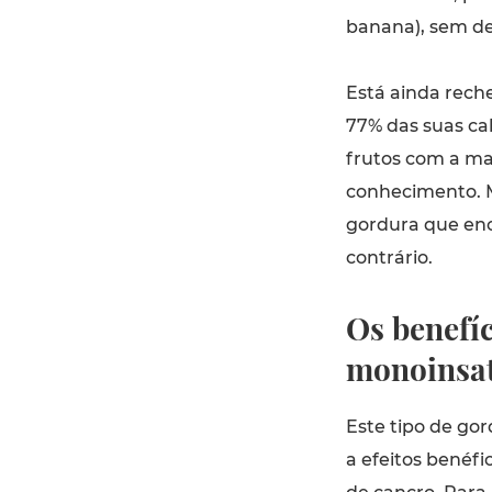
banana), sem dei
Está ainda rec
77% das suas cal
frutos com a ma
conhecimento. M
gordura que enc
contrário.
Os benefí
monoinsa
Este tipo de go
a efeitos benéfi