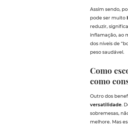
Assim sendo, p
pode ser muito
reduzir, signifi
inflamação, ao
dos níveis de “
peso saudável.
Como esco
como cons
Outro dos benef
versatilidade
. 
sobremesas, não
melhore. Mas esc