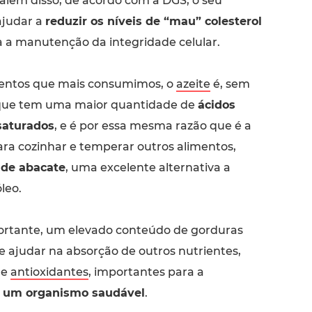
 além disso, de acordo com a DGS, o seu
judar a
reduzir os níveis de “mau” colesterol
a a manutenção da integridade celular.
mentos que mais consumimos, o
azeite
é, sem
 que tem uma maior quantidade de
ácidos
saturados
, e é por essa mesma razão que é a
ra cozinhar e temperar outros alimentos,
 de abacate
, uma excelente alternativa a
leo.
rtante, um elevado conteúdo de gorduras
e ajudar na absorção de outros nutrientes,
 e
antioxidantes
, importantes para a
 um organismo saudável
.