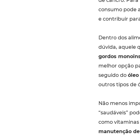
de cancro. Para
consumo pode a
e contribuir par
Dentro dos ali
dúvida, aquele
gordos monoin
melhor opção pa
seguido do
óleo
outros tipos de ó
Não menos impo
“saudáveis” pod
como vitaminas
manutenção de