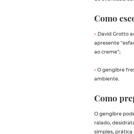
Como esco
•
David Grotto a
apresente “esfa
ao creme”;
•
O gengibre fre
ambiente.
Como prep
O gengibre pode 
ralado, desidra
simples, prática