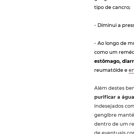
tipo de cancro;
•
Diminui a press
•
Ao longo de mu
como um remédi
estômago, diarr
reumatóide e
e
Além destes bene
purificar a água
indesejados como
gengibre mantém
dentro de um rec
de eventuais co