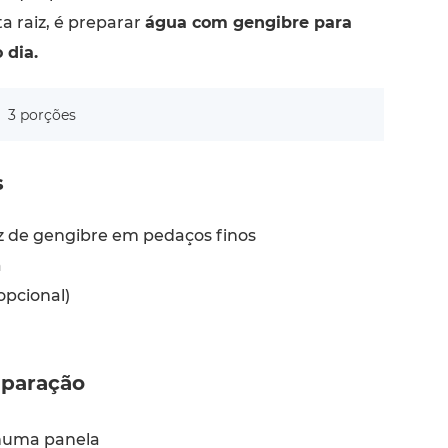
ta raiz, é preparar
água com gengibre para
 dia.
3 porções
s
iz de gengibre em pedaços finos
a
opcional)
paração
numa panela