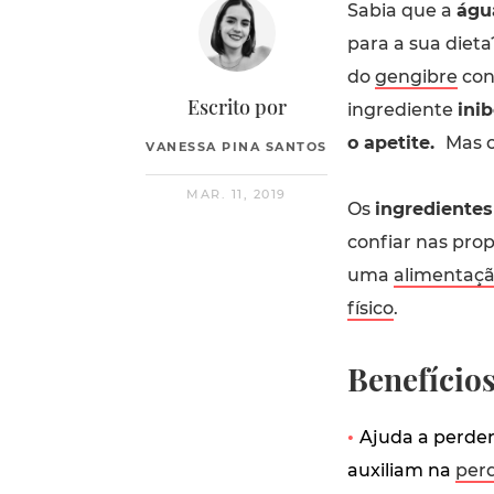
Sabia que a
águ
para a sua diet
do
gengibre
con
Escrito por
ingrediente
inib
o apetite.
Mas o
VANESSA PINA SANTOS
MAR. 11, 2019
Os
ingredientes
confiar nas pro
uma
alimentaçã
físico
.
Benefício
•
Ajuda a perder
auxiliam na
per