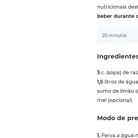
nutricionais des
beber durante o
20 minutos
Ingrediente
3
c. (sopa) de ra
1,5
litros de águ
sumo de limão (
mel (opcional)
Modo de pre
1.
Ferva a água 