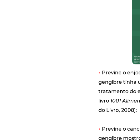
•
Previne o enjo
gengibre tinha u
tratamento do e
livro
1001 Alime
do Livro, 2008);
•
Previne o canc
gengibre mostro