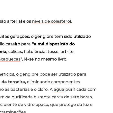
ão arterial e os
níveis de colesterol
;
itas gerações, o gengibre tem sido utilizado
o caseiro para
“a má disposição do
eia,
cólicas, flatulência, tosse, artrite
nxaquecas
”, lê-se no mesmo livro.
fícios, o gengibre pode ser utilizado para
 da torneira,
eliminando componentes
 as bactérias e o cloro. A
água
purificada com
-se purificada durante cerca de sete horas,
ipiente de vidro opaco, que protege da luz e
ntaminações.