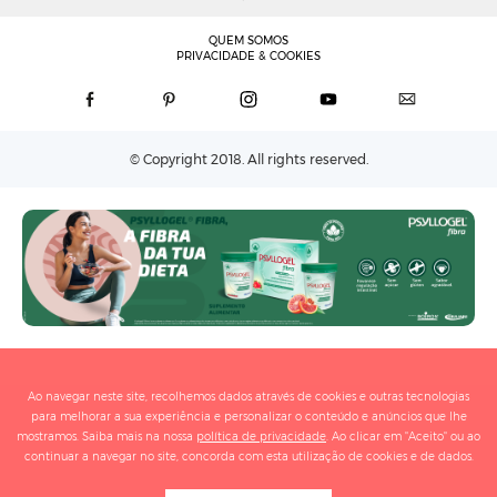
QUEM SOMOS
PRIVACIDADE & COOKIES
© Copyright 2018. All rights reserved.
Ao navegar neste site, recolhemos dados através de cookies e outras tecnologias
para melhorar a sua experiência e personalizar o conteúdo e anúncios que lhe
mostramos. Saiba mais na nossa
política de privacidade
. Ao clicar em "Aceito" ou ao
continuar a navegar no site, concorda com esta utilização de cookies e de dados.