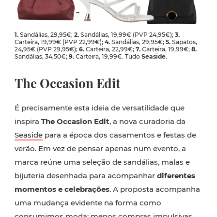
1.
Sandálias, 29,95€;
2.
Sandálias, 19,99€ (PVP 24,95€);
3.
Carteira, 19,99€ (PVP 22,99€);
4.
Sandálias, 29,95€;
5.
Sapatos,
24,95€ (PVP 29,95€);
6.
Carteira, 22,99€;
7.
Carteira, 19,99€;
8.
Sandálias, 34,50€;
9.
Carteira, 19,99€. Tudo
Seaside
.
The Occasion Edit
É precisamente esta ideia de versatilidade que
inspira
The Occasion Edit
, a nova curadoria da
Seaside
para a época dos casamentos e festas de
verão. Em vez de pensar apenas num evento, a
marca reúne uma seleção de sandálias, malas e
bijuteria desenhada para acompanhar
diferentes
momentos e celebrações
. A proposta acompanha
uma mudança evidente na forma como
consumimos moda: menos compras impulsivas,