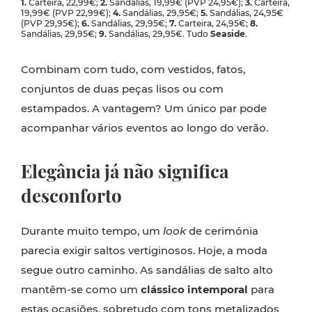
1.
Carteira, 22,99€;
2.
Sandálias, 19,99€ (PVP 24,95€);
3.
Carteira,
19,99€ (PVP 22,99€);
4.
Sandálias, 29,95€;
5.
Sandálias, 24,95€
(PVP 29,95€);
6.
Sandálias, 29,95€;
7.
Carteira, 24,95€;
8.
Sandálias, 29,95€;
9.
Sandálias, 29,95€. Tudo
Seaside
.
Combinam com tudo, com vestidos, fatos,
conjuntos de duas peças lisos ou com
estampados. A vantagem? Um único par pode
acompanhar vários eventos ao longo do verão.
Elegância já não significa
desconforto
Durante muito tempo, um
look
de cerimónia
parecia exigir saltos vertiginosos. Hoje, a moda
segue outro caminho. As sandálias de salto alto
mantêm-se como um
clássico intemporal
para
estas ocasiões, sobretudo com tons metalizados