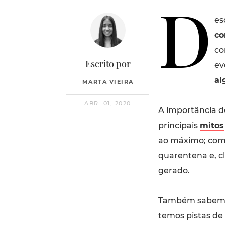
D
es
co
co
Escrito por
ev
al
MARTA VIEIRA
ABR. 01, 2020
A importância d
principais
mitos
ao máximo; com
quarentena e, c
gerado.
Também sabemos
temos pistas de