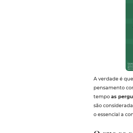
A verdade é que
pensamento com 
tempo
as pergu
são considerada
o essencial a co