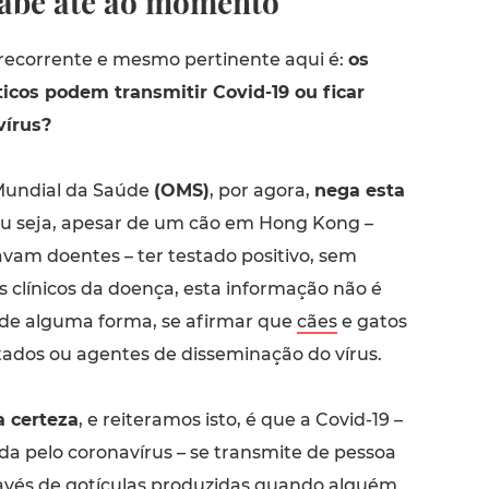
sabe até ao momento
recorrente e mesmo pertinente aqui é:
os
cos podem transmitir Covid-19 ou ficar
vírus?
Mundial da Saúde
(OMS)
, por agora,
nega esta
Ou seja, apesar de um cão em Hong Kong ­–
avam doentes – ter testado positivo, sem
s clínicos da doença, esta informação não é
, de alguma forma, se afirmar que
cães
e gatos
tados ou agentes de disseminação do vírus.
 certeza
, e reiteramos isto, é que a Covid-19 –
a pelo coronavírus – se transmite de pessoa
avés de gotículas produzidas quando alguém