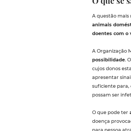
O que se 
A questão mais 
animais domésti
doentes com o 
A Organização 
possibilidade
. 
cujos donos est
apresentar sinai
suficiente para
possam ser infe
O que pode ter
a
doença provocad
para pessoa atr