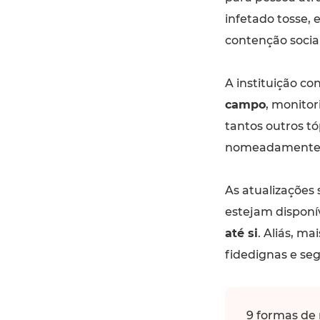
infetado tosse, 
contenção socia
A instituição co
campo
, monitor
tantos outros tó
nomeadamente a
As atualizações
estejam disponí
até si
. Aliás, ma
fidedignas e se
9 formas de