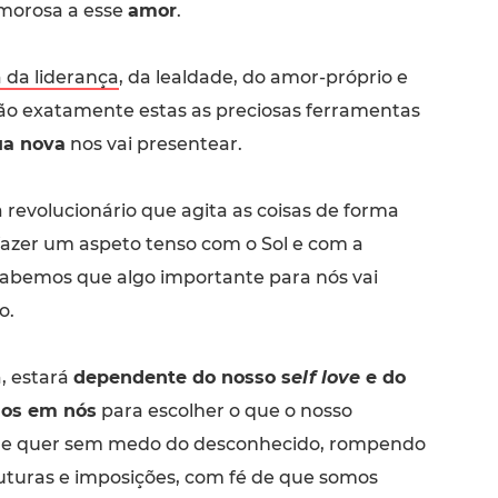
morosa a esse
amor
.
 da liderança
, da lealdade, do amor-próprio e
ão exatamente estas as preciosas ferramentas
ua nova
nos vai presentear.
a revolucionário que agita as coisas de forma
 fazer um aspeto tenso com o Sol e com a
 sabemos que algo importante para nós vai
o.
a, estará
dependente do nosso s
elf love
e do
mos em nós
para escolher o que o nosso
ue quer sem medo do desconhecido, rompendo
uturas e imposições, com fé de que somos