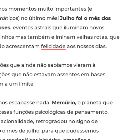
mos momentos muito importantes (e
áticos) no último mês!
Julho foi o mês dos
pses
, eventos astrais que iluminam novos
inhos mas também eliminam velhas rotas, que
não acrescentam
felicidade
aos nossos dias.
ões que ainda não sabíamos vieram à
uações que não estavam assentes em bases
m a um limite.
nos escapasse nada,
Mercúrio
, o planeta que
ossas funções psicológicas de pensamento,
acionalidade, retrogradou no signo de
 o mês de julho, para que pudéssemos