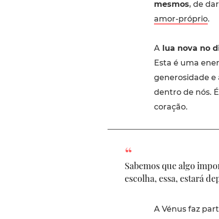
mesmos
, de da
amor-próprio
.
A
lua nova no d
Esta é uma ener
generosidade e 
dentro de nós. 
coração.
Sabemos que algo import
escolha, essa, estará d
A Vénus faz par