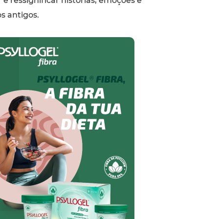
r e ressignificar histórias, emoções e
 antigos.