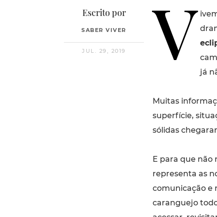
V
Escrito por
ive
dram
SABER VIVER
ecli
JUL. 29, 2019
cam
já 
Muitas informaç
superfície, sit
sólidas chegara
E para que não 
representa as n
comunicação e r
caranguejo todo