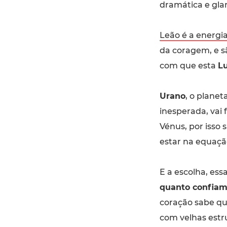
dramática e gla
Leão é a energia
da coragem, e s
com que esta
L
Urano
, o planet
inesperada, vai
Vénus, por isso
estar na equaçã
E a escolha, ess
quanto confia
coração sabe q
com velhas estr