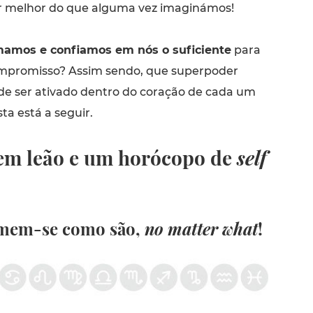
r melhor do que alguma vez imaginámos!
amos e confiamos em nós o suficiente
para
ompromisso? Assim sendo, que superpoder
 de ser ativado dentro do coração de cada um
ta está a seguir.
em leão e um horócopo de
self
amem-se como são,
no matter what
!