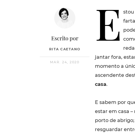
E
stou
fart
pode
Escrito por
como
redaç
RITA CAETANO
jantar fora, est
MAR. 24, 2020
momento a única
ascendente dest
casa
.
E sabem por que
estar em casa 
porto de abrigo
resguardar entr