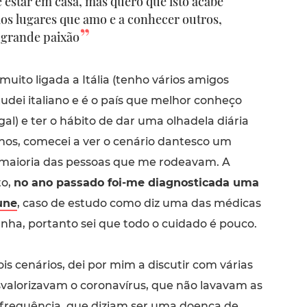
e estar em casa, mas quero que isto acabe
aos lugares que amo e a conhecer outros,
 grande paixão
 muito ligada a Itália (tenho vários amigos
tudei italiano e é o país que melhor conheço
al) e ter o hábito de dar uma olhadela diária
ianos, comecei a ver o cenário dantesco um
maioria das pessoas que me rodeavam. A
to,
no ano passado foi-me diagnosticada uma
une
, caso de estudo como diz uma das médicas
a, portanto sei que todo o cuidado é pouco.
is cenários, dei por mim a discutir com várias
valorizavam o coronavírus, que não lavavam as
frequência, que diziam ser uma doença de