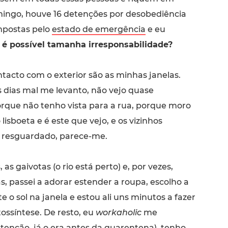
ingo, houve 16 detenções por desobediência
impostas pelo
estado de emergência
e eu
é possível tamanha irresponsabilidade?
tacto com o exterior são as minhas janelas.
s dias mal me levanto, não vejo quase
rque não tenho vista para a rua, porque moro
lisboeta e é este que vejo, e os vizinhos
resguardado, parece-me.
 as gaivotas (o rio está perto) e, por vezes,
, passei a adorar estender a roupa, escolho a
 o sol na janela e estou ali uns minutos a fazer
ossíntese. De resto, eu
workaholic
me
tenção, já o era antes da quarentena), tenho