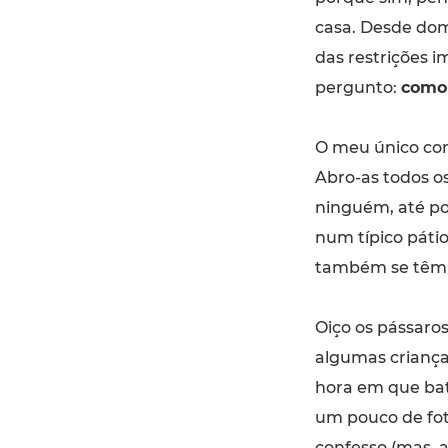
casa. Desde dom
das restrições 
pergunto:
como 
O meu único con
Abro-as todos o
ninguém, até po
num típico pátio 
também se têm 
Oiço os pássaros,
algumas crianças
hora em que bate
um pouco de fot
confesso (mas, a