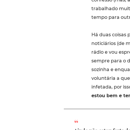
trabalhado muit
tempo para outr
Há duas coisas 
noticiários (de 
rádio e vou espr
sempre para o di
sozinha e enqua
voluntária a qu
infetada, por is
estou bem e te