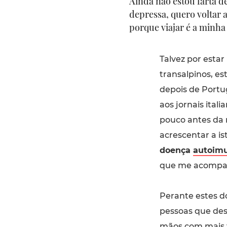
Ainda não estou farta d
depressa, quero voltar 
porque viajar é a minha
Talvez por estar
transalpinos, es
depois de Portug
aos jornais ital
pouco antes da 
acrescentar a is
doença
autoim
que me acompanh
Perante estes do
pessoas que des
mãos com mais 