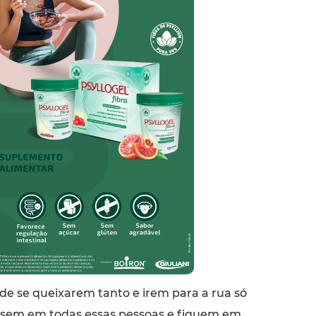
de se queixarem tanto e irem para a rua só
nsem em todas essas pessoas e fiquem em