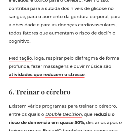
elevados, é tóxico para o cérebro. Além disso,
contribui para a subida dos níveis de glicose no
sangue, para o aumento da gordura corporal, para
a obesidade e para as doenças cardiovasculares,
todos fatores que aumentam o risco de declínio
cognitivo.
Meditação
, ioga, respirar pelo diafragma de forma
profunda, fazer massagens e ouvir música são
atividades que reduzem o stresse
.
6. Treinar o cérebro
Existem vários programas para
treinar o cérebro
,
entre os quais o
Double Decision
, que
reduziu o
risco de demência em quase 50%
, dez anos após o
treino; o grupo
BrainHQ
também tem programas