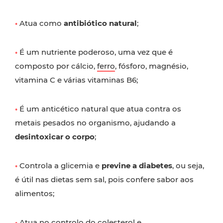
•
Atua como
antibiótico natural
;
•
É um nutriente poderoso, uma vez que é
composto por cálcio,
ferro
, fósforo, magnésio,
vitamina C e várias vitaminas B6;
•
É um anticético natural que atua contra os
metais pesados no organismo, ajudando a
desintoxicar o corpo
;
•
Controla a glicemia e
previne a diabetes
, ou seja,
é útil nas dietas sem sal, pois confere sabor aos
alimentos;
•
Atua no controlo do colesterol e,