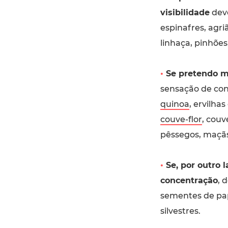
visibilidade
devo
espinafres, agri
linhaça, pinhões
•
Se pretendo m
sensação de conf
quinoa
, ervilha
couve-flor
, couv
pêssegos, maçãs
•
Se, por outro 
concentração
, 
sementes de pa
silvestres.