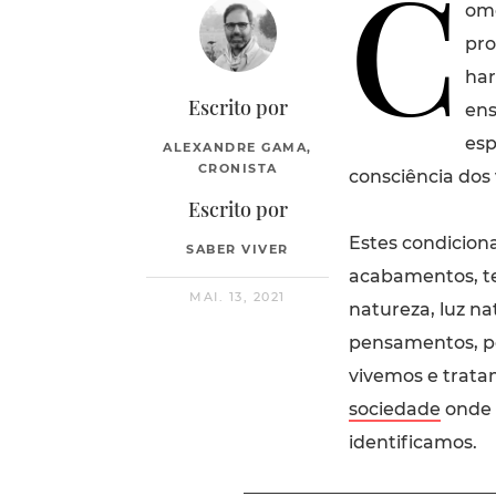
C
omo
pro
har
Escrito por
ens
esp
ALEXANDRE GAMA,
CRONISTA
consciência dos
Escrito por
Estes condicion
SABER VIVER
acabamentos, te
MAI. 13, 2021
natureza, luz na
pensamentos, p
vivemos e trata
sociedade
onde 
identificamos.