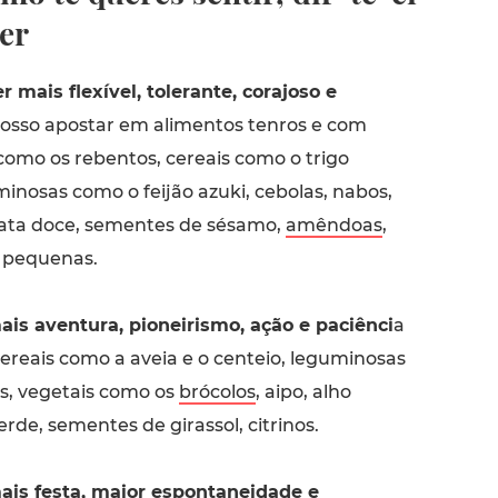
er
 mais flexível, tolerante, corajoso e
osso apostar em alimentos tenros e com
como os rebentos, cereais como o trigo
inosas como o feijão azuki, cebolas, nabos,
ata doce, sementes de sésamo,
amêndoas
,
 pequenas.
is aventura, pioneirismo, ação e paciênci
a
ereais como a aveia e o centeio, leguminosas
as, vegetais como os
brócolos
, aipo, alho
erde, sementes de girassol, citrinos.
ais festa, maior espontaneidade e