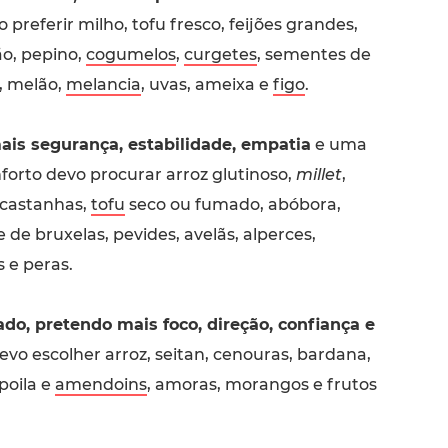
 preferir milho, tofu fresco, feijões grandes,
ão, pepino,
cogumelos
,
curgetes
, sementes de
, melão,
melancia
, uvas, ameixa e
figo
.
ais segurança, estabilidade, empatia
e uma
orto devo procurar arroz glutinoso,
millet
,
s castanhas,
tofu
seco ou fumado, abóbora,
e de bruxelas, pevides, avelãs, alperces,
 e peras.
lado, pretendo mais foco, direção, confiança e
devo escolher arroz, seitan, cenouras, bardana,
poila e
amendoins
, amoras, morangos e frutos