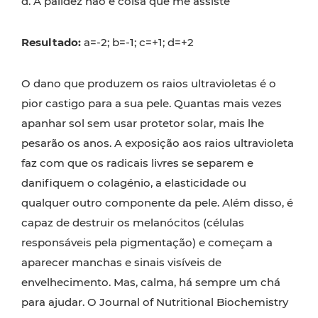
d. A palidez não é coisa que me assiste
Resultado:
a=-2; b=-1; c=+1; d=+2
O dano que produzem os raios ultravioletas é o
pior castigo para a sua pele. Quantas mais vezes
apanhar sol sem usar protetor solar, mais lhe
pesarão os anos. A exposição aos raios ultravioleta
faz com que os radicais livres se separem e
danifiquem o colagénio, a elasticidade ou
qualquer outro componente da pele. Além disso, é
capaz de destruir os melanócitos (células
responsáveis pela pigmentação) e começam a
aparecer manchas e sinais visíveis de
envelhecimento. Mas, calma, há sempre um chá
para ajudar. O Journal of Nutritional Biochemistry