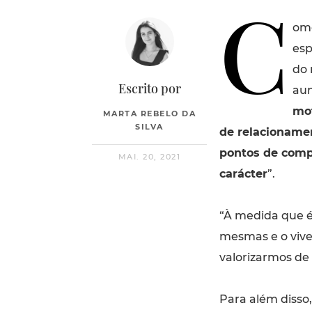
C
omo
esp
do 
Escrito por
aum
mot
MARTA REBELO DA
SILVA
de relacioname
pontos de comp
MAI. 20, 2021
carácter
”.
“À medida que 
mesmas e o vive
valorizarmos de 
Para além disso