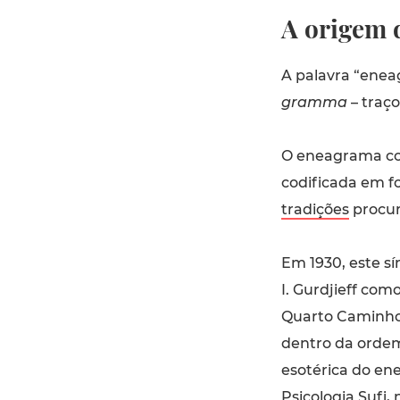
A origem 
A palavra “enea
gramma
– traço
O eneagrama co
codificada em f
tradições
procur
Em 1930, este s
I. Gurdjieff com
Quarto Caminho 
dentro da ordem
esotérica do e
Psicologia Sufi
,