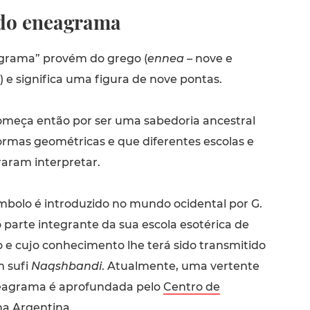
do eneagrama
grama” provém do grego (
ennea
– nove e
) e significa uma figura de nove pontas.
meça então por ser uma sabedoria ancestral
ormas geométricas e que diferentes escolas e
aram interpretar.
ímbolo é introduzido no mundo ocidental por G.
o parte integrante da sua escola esotérica de
e cujo conhecimento lhe terá sido transmitido
 sufi
Naqshbandi
. Atualmente, uma vertente
neagrama é aprofundada pelo
Centro de
 na Argentina.