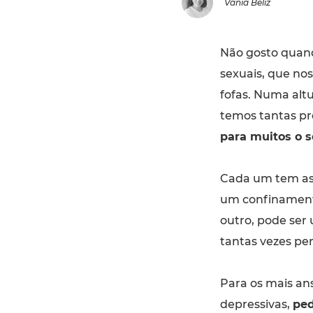
Vânia Beliz
Não gosto quan
sexuais, que no
fofas. Numa alt
temos tantas pr
para muitos o 
Cada um tem as 
um confinamento
outro, pode ser
tantas vezes per
Para os mais an
depressivas,
ped