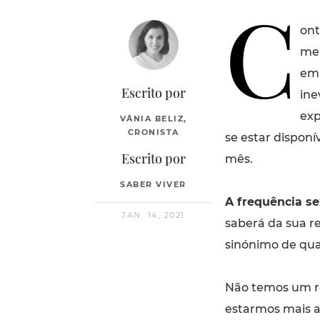
C
ont
men
em 
Escrito por
ine
exp
VÂNIA BELIZ,
CRONISTA
se estar disponí
Escrito por
mês.
SABER VIVER
A frequência se
JAN. 14, 2021
saberá da sua r
sinónimo de qua
Não temos um re
estarmos mais a