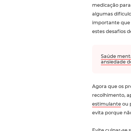
medicação para 
algumas dificul
importante que 
estes desafios d
Saúde menta
ansiedade d
Agora que os pr
recolhimento, a
estimulante
ou p
evita porque nã
Evite culpar-se 