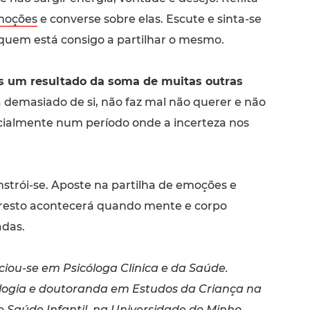
moções
e converse sobre elas. Escute e sinta-se
 quem está consigo a partilhar o mesmo.
s um resultado da soma de muitas outras
 demasiado de si, não faz mal não querer e não
cialmente num período onde a incerteza nos
strói-se. Aposte na partilha de emoções e
 o resto acontecerá quando mente e corpo
adas.
ciou-se em Psicóloga Clinica e da Saúde.
logia e doutoranda em Estudos da Criança na
e Saúde Infantil, na Universidade do Minho,