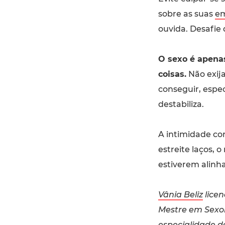
sobre as suas
e
ouvida. Desafie
O sexo é apena
coisas.
Não exija
conseguir, espe
destabiliza.
A intimidade con
estreite laços,
estiverem alinh
Vânia Beliz
licen
Mestre em Sexo
especialidade d