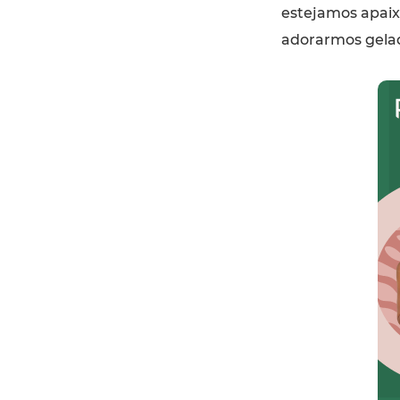
estejamos apai
adorarmos gelad