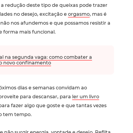
a redução deste tipo de queixas pode trazer
dades no desejo, excitação e
orgasmo
, mas é
não nos afundemos e que possamos resistir a
e forma mais funcional.
l na segunda vaga: como combater a
o novo confinamento
óximos dias e semanas convidam ao
proveite para descansar, para
ler um livro
ara fazer algo que goste e que tantas vezes
o tem tempo.
se não surgir energia, vontade e desejo. Reflita