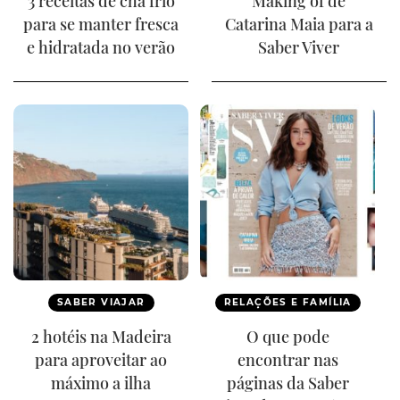
3 receitas de chá frio
Making of de
para se manter fresca
Catarina Maia para a
e hidratada no verão
Saber Viver
SABER VIAJAR
RELAÇÕES E FAMÍLIA
2 hotéis na Madeira
O que pode
para aproveitar ao
encontrar nas
máximo a ilha
páginas da Saber