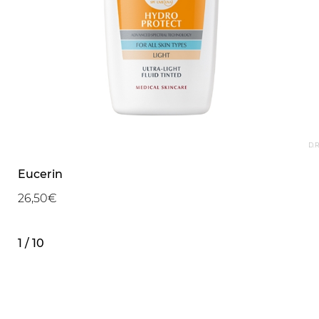
D.R
Eucerin
26,50€
1 / 10