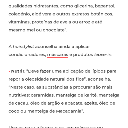
qualidades hidratantes, como glicerina, bepantol,
colagénio, aloé vera e outros extratos botânicos,
vitaminas, proteínas de aveia ou arroz e até
mesmo mel ou chocolate”.
A
hairstylist
aconselha ainda a aplicar
condicionadores,
máscaras
e
produtos
leave-in
.
•
Nutrir
. “Deve fazer uma aplicação de lípidos para
repor a oleosidade natural dos fios”, aconselha.
“Neste caso, as substâncias a procurar são mais
nutritivas: ceramidas,
manteiga de karité
, manteiga
de cacau, óleo de argão e
abacate
, azeite,
óleo de
coco
ou manteiga de Macadamia”.
Use-os na sua forma pura, em máscaras ou