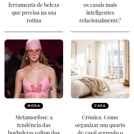
ferramenta de beleza
os casais mais
que precisa na sua
inteligentes
rotina
relacionalmente?
MODA
CASA
Metamorfose: a
Crónica. Como
tendência das
organizar um quarto
borboletas voltou dos
de casal segundo o