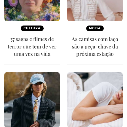
CULTURA
MODA
37 sagas e filmes de
As camisas com laço
terror que tem de ver
são a peça-chave da
uma vez na vida
próxima estação