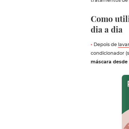
tratamentos de s
Como util
dia a dia
•
Depois de
lava
condicionador (s
máscara desde 