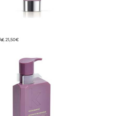
id
, 21,50€