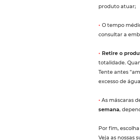
produto atuar;
•
O tempo médio
consultar a emb
•
Retire o prod
totalidade. Qua
Tente antes “ama
excesso de água
•
As máscaras de
semana
, depen
Por fim, escolha
Veja as nossas s