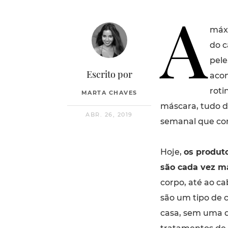
A
máxi
do 
pele
Escrito por
acon
roti
MARTA CHAVES
máscara, tudo d
ABR. 26, 2019
semanal que con
Hoje,
os produto
são cada vez m
corpo, até ao ca
são um tipo de c
casa, sem uma d