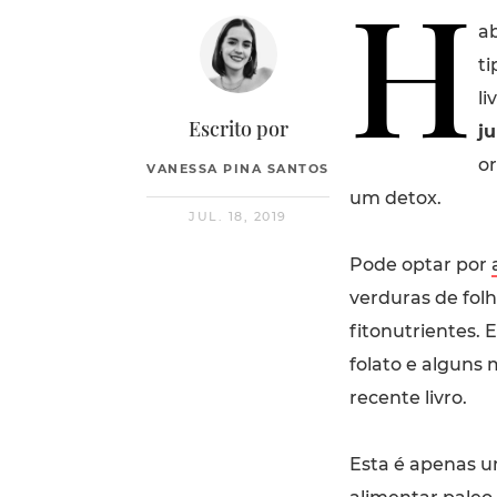
H
ab
ti
li
Escrito por
ju
or
VANESSA PINA SANTOS
um detox.
JUL. 18, 2019
Pode optar por
verduras de folh
fitonutrientes.
folato e alguns 
recente livro.
Esta é apenas u