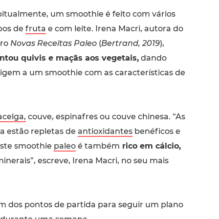
itualmente, um smoothie é feito com vários
pos de
fruta
e com leite. Irena Macri, autora do
vro
Novas Receitas Paleo
(
Bertrand, 2019
),
ntou quivis e maçãs aos vegetais,
dando
igem a um smoothie com as características de
acelga,
couve, espinafres ou couve chinesa. “As
a estão repletas de
antioxidantes
benéficos e
 Este smoothie
paleo
é também
rico em cálcio,
minerais”, escreve, Irena Macri, no seu mais
m dos pontos de partida para seguir um plano