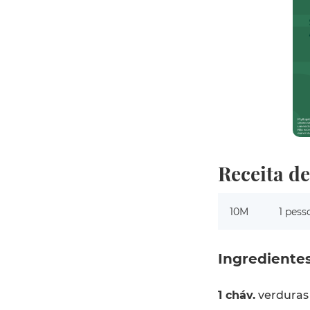
Receita d
10M
1 pess
Ingrediente
1 cháv.
verduras 