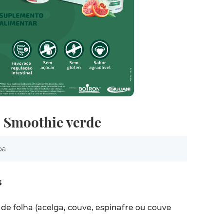
e Smoothie verde
oa
s
de folha (acelga, couve, espinafre ou couve