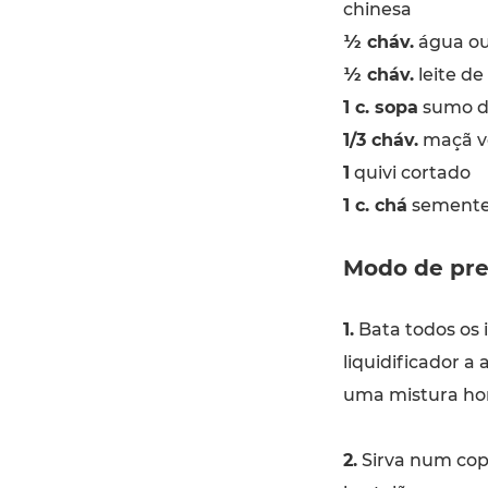
chinesa
½ cháv.
água ou
½ cháv.
leite de
1 c. sopa
sumo d
1/3 cháv.
maçã ve
1
quivi cortado
1 c. chá
sementes
Modo de pre
1.
Bata todos os 
liquidificador a
uma mistura h
2.
Sirva num cop