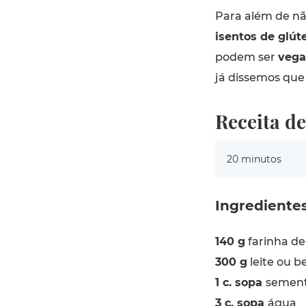
Para além de n
isentos de glút
podem ser
veg
já dissemos que 
Receita d
20 minutos
Ingrediente
140 g
farinha de
300 g
leite ou b
1 c. sopa
sement
3 c. sopa
água