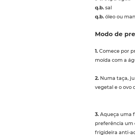
q.b.
sal
q.b.
óleo ou man
Modo de pre
1.
Comece por pre
moída com a águ
2.
Numa taça, jun
vegetal e o ovo 
3.
Aqueça uma fr
preferência um
frigideira anti