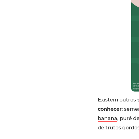
Existem outros
s
conhecer
: seme
banana
, puré d
de frutos gordo