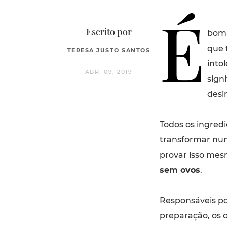
É
Escrito por
bom 
que 
TERESA JUSTO SANTOS
into
ABR. 09, 2019
sign
desi
Todos os ingred
transformar num
provar isso mes
sem ovos
.
Responsáveis po
preparação, os 