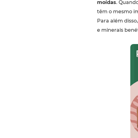
moídas
. Quando
têm o mesmo imp
Para além disso,
e minerais bené