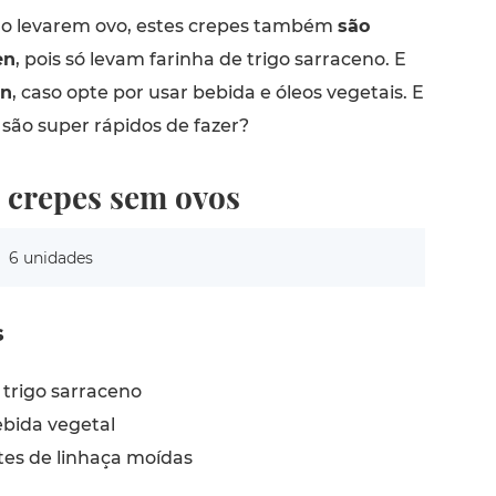
ão levarem ovo, estes crepes também
são
en
, pois só levam farinha de trigo sarraceno. E
an
, caso opte por usar bebida e óleos vegetais. E
são super rápidos de fazer?
e crepes sem ovos
6 unidades
s
 trigo sarraceno
ebida vegetal
es de linhaça moídas