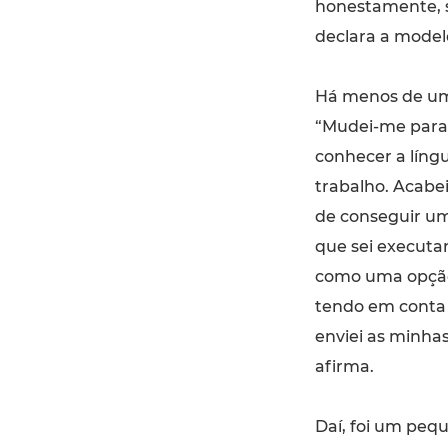
honestamente, s
declara a model
Há menos de um 
“Mudei-me para 
conhecer a líng
trabalho. Acabe
de conseguir um 
que sei executa
como uma opção 
tendo em conta 
enviei as minhas
afirma.
Daí, foi um peq