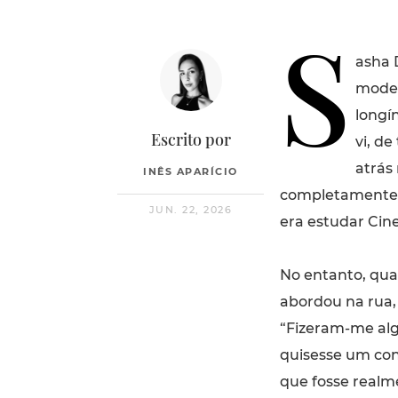
S
asha 
model
longí
Escrito por
vi, d
atrás
INÊS APARÍCIO
completamente p
JUN. 22, 2026
era estudar Cine
No entanto, qua
abordou na rua,
“Fizeram-me alg
quisesse um con
que fosse realm