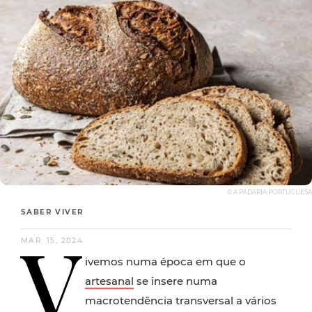
© A PADARIA PORTUGUESA
SABER VIVER
V
MAR. 15, 2024
ivemos numa época em que o
artesanal
se insere numa
macrotendência transversal a vários