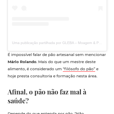
Uma publicação partilhada por GLEBA – Moagem & Padaria (@gleba_padaria)
É impossível falar de pão artesanal sem mencionar
Mário Rolando
. Mais do que um mestre deste
alimento, é considerado um
“filósofo do pão”
e
hoje presta consultoria e formação nesta área.
Afinal, o pão não faz mal à
saúde?
Depende do que entenda por pão. “Não