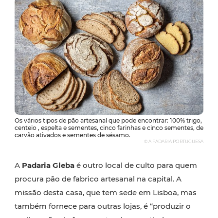
Os vários tipos de pão artesanal que pode encontrar: 100% trigo,
centeio , espelta e sementes, cinco farinhas e cinco sementes, de
carvão ativados e sementes de sésamo.
© A PADARIA PORTUGUESA
A
Padaria Gleba
é outro local de culto para quem
procura pão de fabrico artesanal na capital. A
missão desta casa, que tem sede em Lisboa, mas
também fornece para outras lojas, é “produzir o