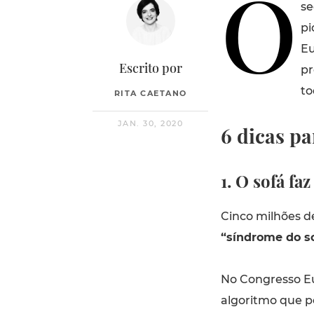
O
se
pi
Eu
Escrito por
pr
to
RITA CAETANO
JAN. 30, 2020
6 dicas pa
1. O sofá fa
Cinco milhões d
“síndrome do s
No Congresso Eu
algoritmo que po