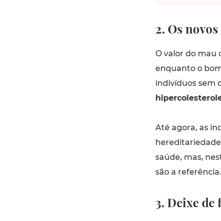
2. Os novos 
O valor do mau c
enquanto o bom
indivíduos sem 
hipercolesterol
Até agora, as i
hereditariedade
saúde, mas, nes
são a referência
3. Deixe de