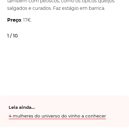
também com petiscos, como os típicos queijos
salgados e curados. Faz estágio em barrica.
Preço
: 17€.
1 / 10
Leia ainda...
4 mulheres do universo do vinho a conhecer