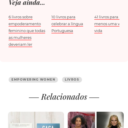
Veja ainda...
6 livros sobre
10 livros para
41 livros para ler 
empoderamento
celebrar a língua
menos uma vez n
feminino que todas
Portuguesa
vida
as mulheres
deveriam ler
EMPOWERING WOMEN
LIVROS
Relacionados