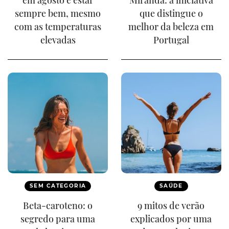
em agosto e estar
Miranda: a iniciativa
sempre bem, mesmo
que distingue o
com as temperaturas
melhor da beleza em
elevadas
Portugal
SEM CATEGORIA
SAÚDE
Beta-caroteno: o
9 mitos de verão
segredo para uma
explicados por uma