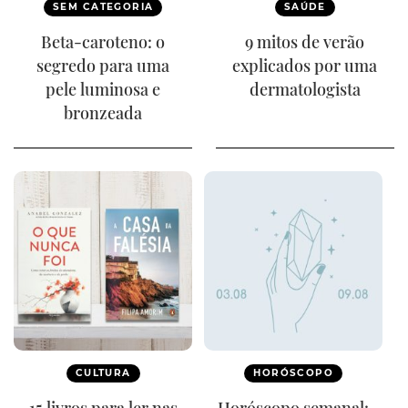
SEM CATEGORIA
SAÚDE
Beta-caroteno: o
9 mitos de verão
segredo para uma
explicados por uma
pele luminosa e
dermatologista
bronzeada
CULTURA
HORÓSCOPO
15 livros para ler nas
Horóscopo semanal: