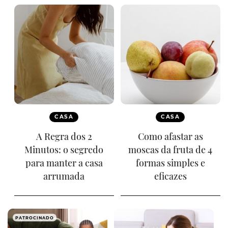
CASA
CASA
A Regra dos 2
Como afastar as
Minutos: o segredo
moscas da fruta de 4
para manter a casa
formas simples e
arrumada
eficazes
PATROCINADO