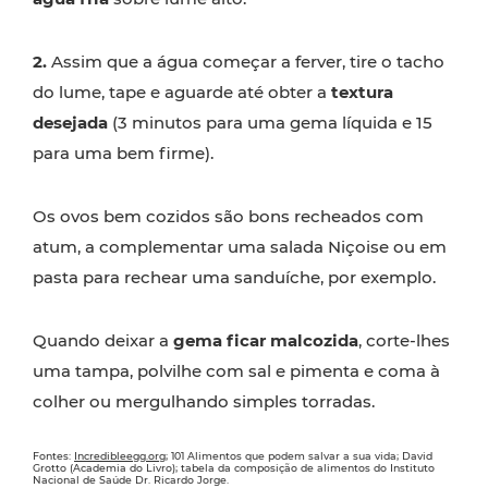
2.
Assim que a água começar a ferver, tire o tacho
do lume, tape e aguarde até obter a
textura
desejada
(3 minutos para uma gema líquida e 15
para uma bem firme).
Os ovos bem cozidos são bons recheados com
atum, a complementar uma salada Niçoise ou em
pasta para rechear uma sanduíche, por exemplo.
Quando deixar a
gema ficar malcozida
, corte-lhes
uma tampa, polvilhe com sal e pimenta e coma à
colher ou mergulhando simples torradas.
Fontes:
Incredibleegg.org
; 101 Alimentos que podem salvar a sua vida; David
Grotto (Academia do Livro); tabela da composição de alimentos do Instituto
Nacional de Saúde Dr. Ricardo Jorge.